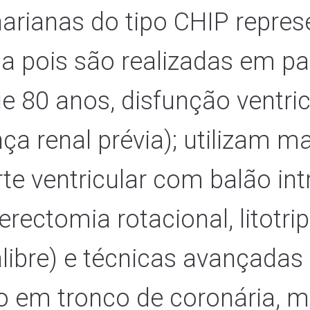
narianas do tipo CHIP repr
ia pois são realizadas em pa
ue 80 anos, disfunção ventri
ença renal prévia); utilizam m
e ventricular com balão int
erectomia rotacional, litotrip
alibre) e técnicas avançada
ão em tronco de coronária, 