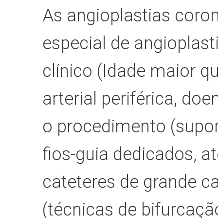
As angioplastias coro
especial de angioplast
clínico (Idade maior q
arterial periférica, do
o procedimento (suport
fios-guia dedicados, at
cateteres de grande c
(técnicas de bifurcaç