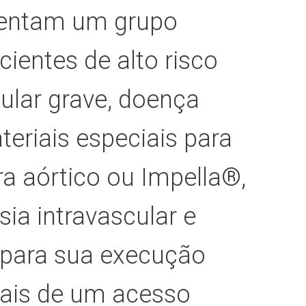
esentam um grupo
cientes de alto risco
cular grave, doença
ateriais especiais para
ra aórtico ou Impella®,
sia intravascular e
s para sua execução
mais de um acesso